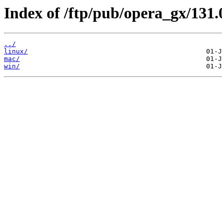
Index of /ftp/pub/opera_gx/131.
../
linux/
mac/
win/