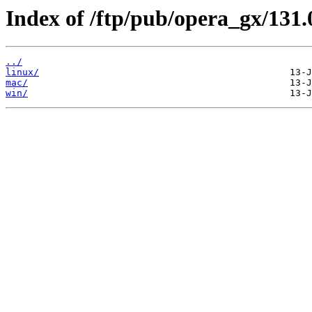
Index of /ftp/pub/opera_gx/131.
../
linux/
mac/
win/