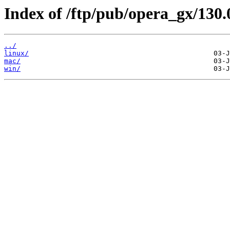
Index of /ftp/pub/opera_gx/130.
../
linux/
mac/
win/